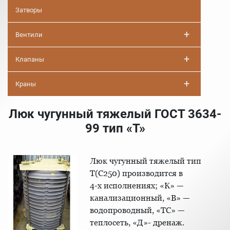
Затворы
+
Вентили
+
Клапаны
+
Краны
Люк чугунный тяжелый ГОСТ 3634-
99 тип «T»
Люк чугунный тяжелый тип
Т(С250) производится в
4-х исполнениях; «К» —
канализационный, «В» —
водопроводный, «ТС» —
теплосеть, «Д»- дренаж.