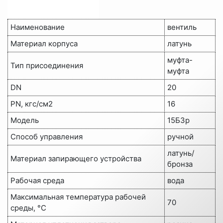
Наименование
вентиль
Материал корпуса
латунь
муфта-
Тип присоединения
муфта
DN
20
PN, кгс/см2
16
Модель
15Б3р
Способ управления
ручной
латунь/
Материал запирающего устройства
бронза
Рабочая среда
вода
Максимальная температура рабочей
70
среды, °C