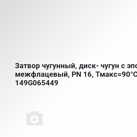
Затвор чугунный, диск- чугун с эп
межфлацевый, PN 16, Тмакс=90°С,
149G065449