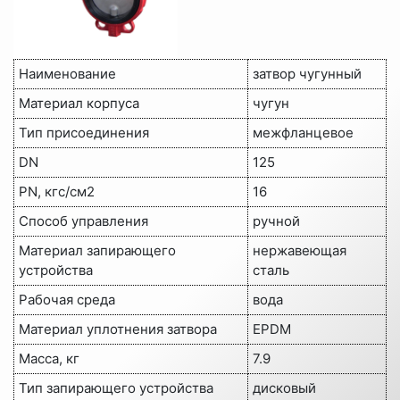
Наименование
затвор чугунный
Материал корпуса
чугун
Тип присоединения
межфланцевое
DN
125
PN, кгс/см2
16
Способ управления
ручной
Материал запирающего
нержавеющая
устройства
сталь
Рабочая среда
вода
Материал уплотнения затвора
EPDM
Масса, кг
7.9
Тип запирающего устройства
дисковый