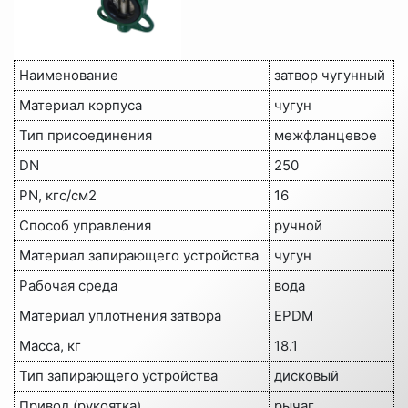
Наименование
затвор чугунный
Материал корпуса
чугун
Тип присоединения
межфланцевое
DN
250
PN, кгс/см2
16
Способ управления
ручной
Материал запирающего устройства
чугун
Рабочая среда
вода
Материал уплотнения затвора
EPDM
Масса, кг
18.1
Тип запирающего устройства
дисковый
Привод (рукоятка)
рычаг