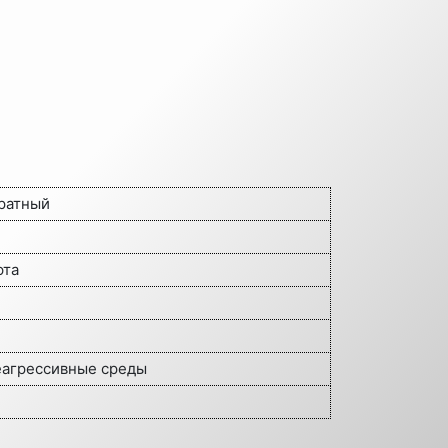
ратный
фта
еагрессивные среды