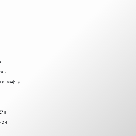
н
унь
та-муфта
27п
ной