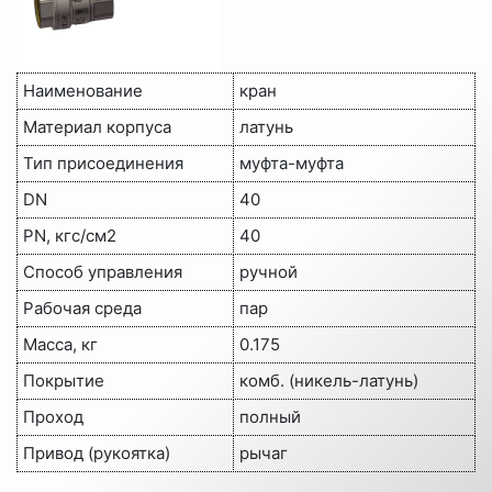
Наименование
кран
Материал корпуса
латунь
Тип присоединения
муфта-муфта
DN
40
PN, кгс/см2
40
Способ управления
ручной
Рабочая среда
пар
Масса, кг
0.175
Покрытие
комб. (никель-латунь)
Проход
полный
Привод (рукоятка)
рычаг