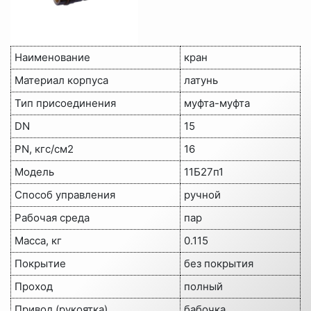
Наименование
кран
Материал корпуса
латунь
Тип присоединения
муфта-муфта
DN
15
PN, кгс/см2
16
Модель
11Б27п1
Способ управления
ручной
Рабочая среда
пар
Масса, кг
0.115
Покрытие
без покрытия
Проход
полный
Привод (рукоятка)
бабочка