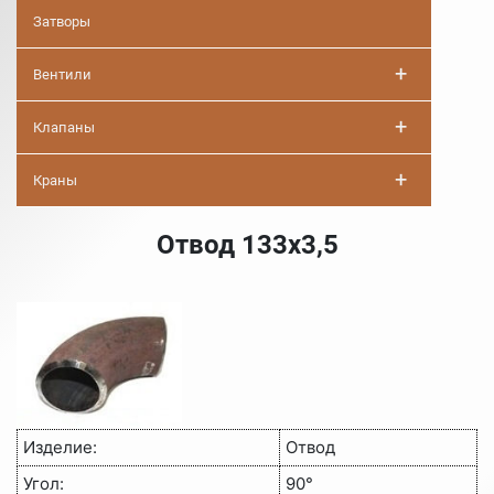
Затворы
+
Вентили
+
Клапаны
+
Краны
Отвод 133х3,5
Изделие:
Отвод
Угол:
90°