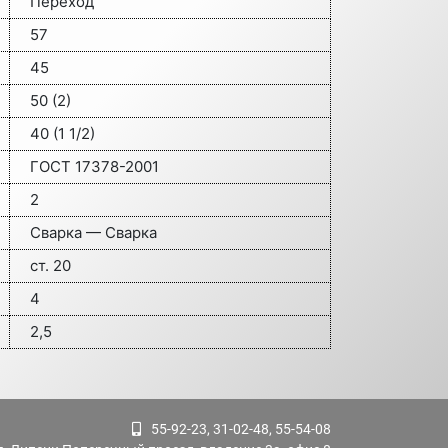
Переход
57
45
50 (2)
40 (1 1/2)
ГОСТ 17378-2001
2
Сварка — Сварка
ст. 20
4
2,5
55-92-23, 31-02-48, 55-54-08