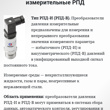
измерительные РПД
Тип РПД-И (РПД-В).
Преобразователи
давления измерительные
предназначены для измерения и
непрерывного преобразования
значения измеряемого параметра
— избыточного (РПД-И) и
вакуумметрического (РПД-В) давлений
в унифицированный выходной сигнал
постоянного тока.
Измеряемые среды — некристаллизующиеся
жидкости, газы и пары, неагрессивные к
нержавеющей стали.
Область применения:
преобразователи давления
РПД-И и РПД-В могут применяться в системах сбора
данных, автоматического контроля, регулирования и