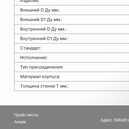
Изделие
:
Внешний D Ду мм.
:
Внешний D1 Ду мм.
:
Внутренний D Ду мм.
:
Внутренний D1 Ду мм.
:
Стандарт
:
Исполнение
:
Тип присоединения
:
Материал корпуса
:
Толщина стенки Т мм.
:
Прайс листы
Адрес: 398600 
Акции