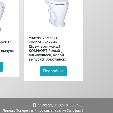
Унитаз-компакт
ерсия»
«Воротынский»
(2реж.арм.+сид.)
й выпуск
КОМФОРТ белый ,
антивсплеск, косой
выпуск(г.Воротынск)
Подробнее
55-92-23, 31-02-48, 55-54-08
г. Липецк Поперечный проезд, владение 3а, офис 8