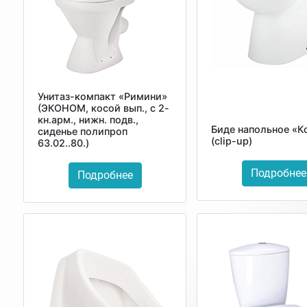
Унитаз-компакт «Римини»
(ЭКОНОМ, косой вып., с 2-
кн.арм., нижн. подв.,
Биде напольное «К
сиденье полипроп
(clip-up)
63.02..80.)
Подробнее
Подробнее