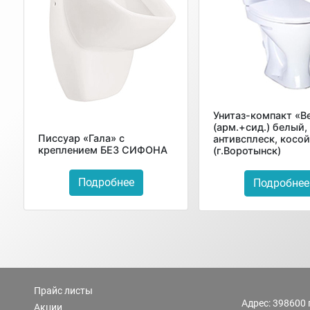
Унитаз-компакт «В
(арм.+сид.) белый,
Писсуар «Гала» с
антивсплеск, косо
креплением БЕЗ СИФОНА
(г.Воротынск)
Подробнее
Подробнее
Прайс листы
Адрес: 398600 
Акции