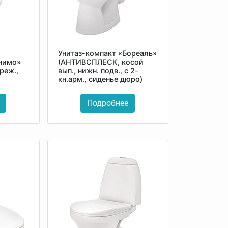
Унитаз-компакт «Бореаль»
Анимо»
(АНТИВСПЛЕСК, косой
реж.,
вып., нижн. подв., с 2-
кн.арм., сиденье дюро)
Подробнее