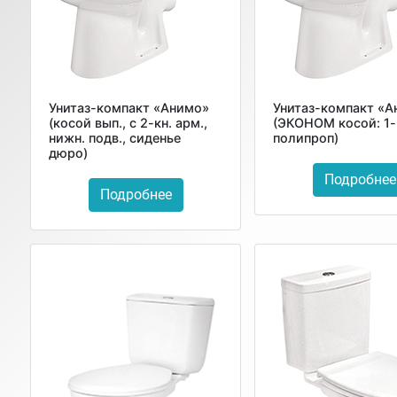
Унитаз-компакт «Анимо»
Унитаз-компакт «
(косой вып., с 2-кн. арм.,
(ЭКОНОМ косой: 1-
нижн. подв., сиденье
полипроп)
дюро)
Подробнее
Подробнее