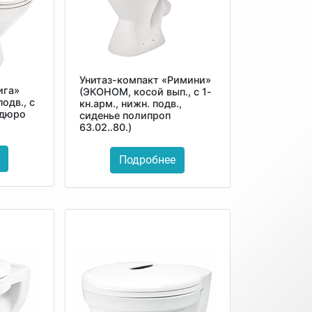
Унитаз-компакт «Римини»
ига»
(ЭКОНОМ, косой вып., с 1-
подв., с
кн.арм., нижн. подв.,
 дюро
сиденье полипроп
63.02..80.)
Подробнее